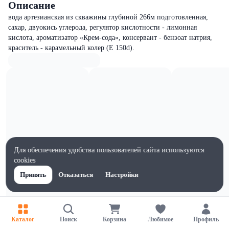
Описание
вода артезианская из скважины глубиной 266м подготовленная,
сахар, двуокись углерода, регулятор кислотности - лимонная
кислота, ароматизатор «Крем-сода», консервант - бензоат натрия,
краситель - карамельный колер (Е 150d).
Для обеспечения удобства пользователей сайта используются
cookies
Принять
Отказаться
Настройки
Каталог
Поиск
Корзина
Любимое
Профиль
Характеристики