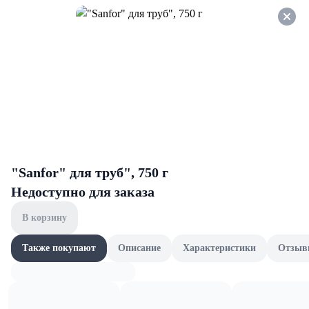
Оформляйте заказ НА
САМОВЫВОЗ и получайте
СКИДКУ 7%
Ватные диски и палочки
Все товары категории
Диски
Палочки
Диски
"Sanfor" для труб", 750 г
Недоступно для заказа
В корзину
Также покупают
Описание
Характеристики
Отзыв