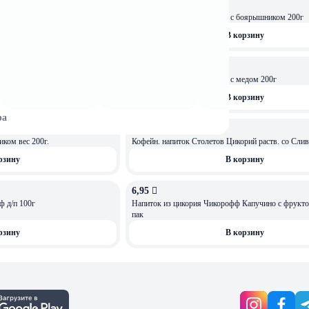
7,01 
Цикорий растворимый Seve с боярышником 200г
рзину
В корзину
7,01 
инац и мятой 200г
Цикорий растворимый Seve с медом 200г
рзину
В корзину
ра
5,99 
ком вес 200г.
Кофейн. напиток Столетов Цикорий раств. со Слив
рзину
В корзину
6,95 
 д/п 100г
Напиток из цикория Чикорофф Капучино с фрукто
пак
рзину
В корзину