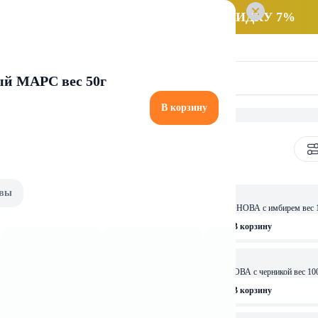
 заказ НА САМОВЫВОЗ и получайте СКИДКУ 7%
й МАРС вес 50г
В корзину
вы
7,78 
ОСТАЛОСЬ: 2
 с шиповником вес 100г.
Цикорий растворимый БИОНОВА с имбирем вес 1
рзину
В корзину
6,23 
традиционный 100г
Напиток из цикория БИОНОВА с черникой вес 10
рзину
В корзину