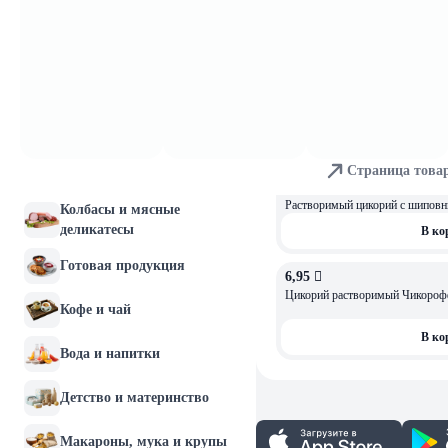
7,01 
Растворимый цикорий вес 200г.
Молочные продукты и
яйца
В ко
Хлебобулочные изделия
7,01 
Цикорий растворимый Seve с эх
Мясо и птица
В ко
Страница това
Рыба и морепродукты
7,01 
Растворимый цикорий с шиповни
Колбасы и мясные
деликатесы
В ко
Готовая продукция
6,95 
Цикорий растворимый Чикорофф
Кофе и чай
В ко
Вода и напитки
Детство и материнство
Макароны, мука и крупы