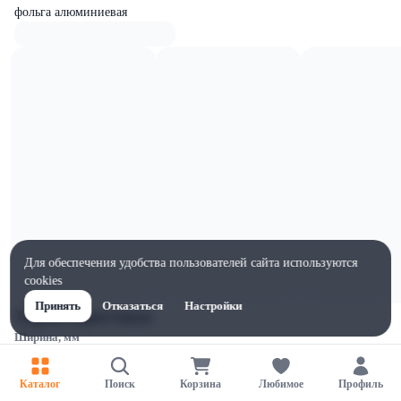
фольга алюминиевая
Для обеспечения удобства пользователей сайта используются
cookies
Принять
Отказаться
Настройки
Характеристики
Ширина, мм
32
Высота, мм
Каталог
Поиск
Корзина
Любимое
Профиль