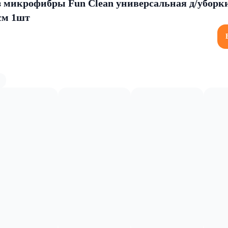
з микрофибры Fun Clean универсальная д/уборк
см 1шт