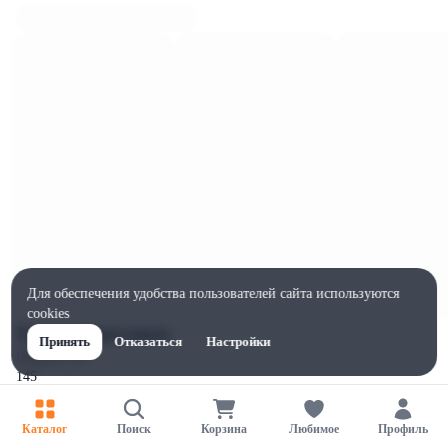
Для обеспечения удобства пользователей сайта используются
cookies
Характеристики
Принять
Отказаться
Настройки
Ширина, мм
145
Высота, мм
68
Каталог
Поиск
Корзина
Любимое
Профиль