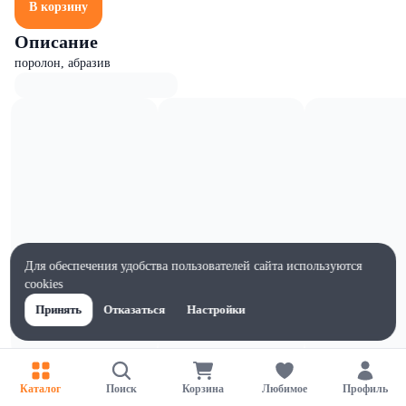
В корзину
Описание
поролон, абразив
Для обеспечения удобства пользователей сайта используются
cookies
Принять
Отказаться
Настройки
Характеристики
Каталог
Поиск
Корзина
Любимое
Профиль
Ширина, мм