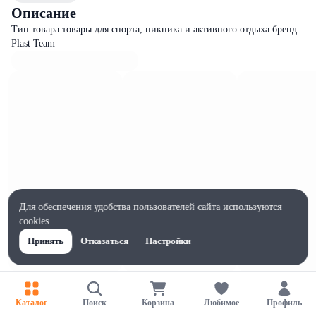
Описание
Тип товара товары для спорта, пикника и активного отдыха бренд
Plast Team
Для обеспечения удобства пользователей сайта используются
cookies
Принять
Отказаться
Настройки
Характеристики
Ширина, мм
Каталог
Поиск
Корзина
Любимое
Профиль
270