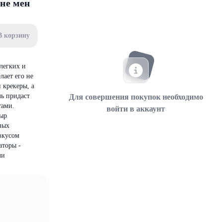
 не мен
В корзину
легких и
лает его не
 крекеры, а
ь придаст
Для совершения покупок необходимо
тами.
войти в аккаунт
сыр
ных
вкусом
аторы -
ли