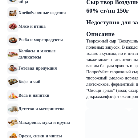
Сыр твор Воздушн
яйца
60% ст/пп 150г
Хлебобулочные изделия
Недоступно для з
Мясо и птица
Описание
Рыба и морепродукты
Творожный сыр "Воздушный
полезных закусок. В каждой
Колбасы и мясные
только вкусным, но и пита
деликатесы
также может стать отличны
вашим блюдам яркость и аро
Готовая продукция
Попробуйте творожный сыр
творожный (молоко нормал
Кофе и чай
лактококков, ферментный п
"Овощи гриль" (вода; сахар
Вода и напитки
дикрахмалфосфат оксипроп
Детство и материнство
Макароны, мука и крупы
Орехи, снэки и чипсы