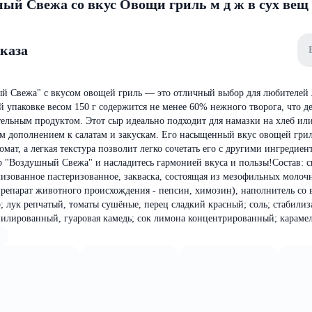
ый Свежа со вкус Овощи гриль м д ж в сух вещ
аказа
 Свежа" с вкусом овощей гриль — это отличный выбор для любителей 
 упаковке весом 150 г содержится не менее 60% нежного творога, что де
тельным продуктом. Этот сыр идеально подходит для намазки на хлеб или
м дополнением к салатам и закускам. Его насыщенный вкус овощей грил
мат, а легкая текстура позволит легко сочетать его с другими ингредиен
 "Воздушный Свежа" и насладитесь гармонией вкуса и пользы!Состав: 
изованное пастеризованное, закваска, состоящая из мезофильных молоч
репарат животного происхождения - пепсин, химозин), наполнитель со 
; лук репчатый, томаты сушёные, перец сладкий красный; соль; стабилиз
илированный, гуаровая камедь; сок лимона концентрированный; караме