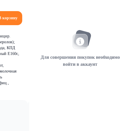
В корзину
фицир.
еролов);
ода, КПД
ьный Е160с,
Для совершения покупок необходимо
войти в аккаунт
т,
 молочная
ль
фиц.,