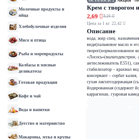
ОСТАЛОСЬ: 2
АКЦИЯ
-1
Крем с творогом и
Молочные продукты и
2,69 
яйца
3,21 
Цена за 1 кг. 22,42 
Хлебобулочные изделия
Описание
вода; жир спец. назначени
Мясо и птица
виде(пальмовое масло и ег
творог(нормализованное ко
Рыба и морепродукты
«Лосось»(мальтодекстрин, а
антислеживатель Е551), сах
Колбасы и мясные
стабилизатор – крахмал мо
деликатесы
консервант – сорбат калия
сухая лактатсодержащая (с
Готовая продукция
йодированная (содержит йо
каррагинан, гуаровая камед
Кофе и чай
Вода и напитки
Детство и материнство
Макароны, мука и крупы