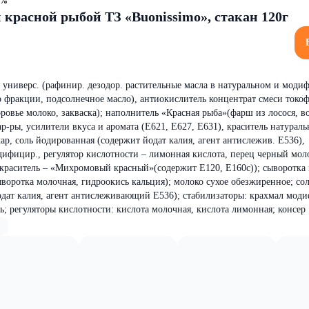
6%
 красной рыбой ТЗ «Buonissimo», стакан 120г
я универс. (рафинир. дезодор. растительные масла в натуральном и моди
о фракции, подсолнечное масло), антиокислитель концентрат смеси токоф
ровье молоко, закваска); наполнитель «Красная рыба»(фарш из лосося, в
р-ры, усилители вкуса и аромата (Е621, Е627, Е631), краситель натурал
ар, соль йодированная (содержит йодат калия, агент антислежив. Е536),
дифицир., регулятор кислотности – лимонная кислота, перец черный моло
, краситель – «Михромовый красный»(содержит Е120, Е160с)); сыворотка
ыворотка молочная, гидроокись кальция); молоко сухое обезжиренное; со
дат калия, агент антислеживающий Е536); стабилизаторы: крахмал моди
ь; регуляторы кислотности: кислота молочная, кислота лимонная; консер