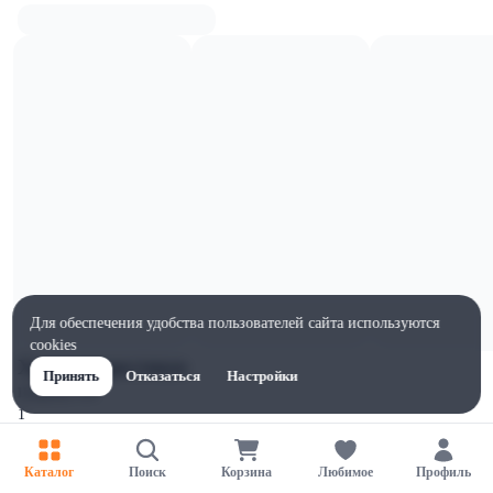
Для обеспечения удобства пользователей сайта используются
cookies
Характеристики
Принять
Отказаться
Настройки
Ширина, мм
1
Высота, мм
1
Каталог
Поиск
Корзина
Любимое
Профиль