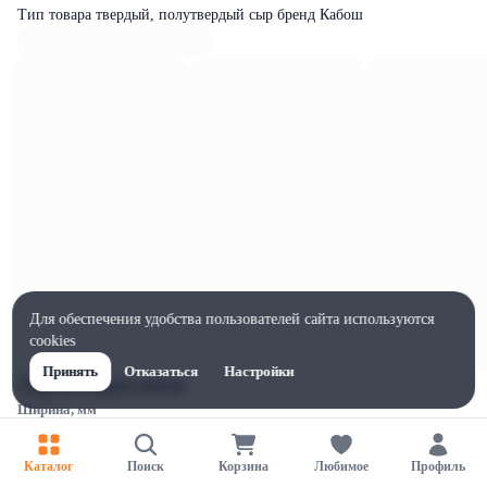
Тип товара твердый, полутвердый сыр бренд Кабош
Для обеспечения удобства пользователей сайта используются
cookies
Принять
Отказаться
Настройки
Характеристики
Ширина, мм
150
Высота, мм
Каталог
Поиск
Корзина
Любимое
Профиль