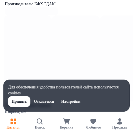
Производитель: КФХ "ДАК"
Для обеспечения удобства пользователей сайта используются
cookies
Принять
Отказаться
Настройки
Характеристики
Ширина, мм
20
Высота, мм
Каталог
Поиск
Корзина
Любимое
Профиль