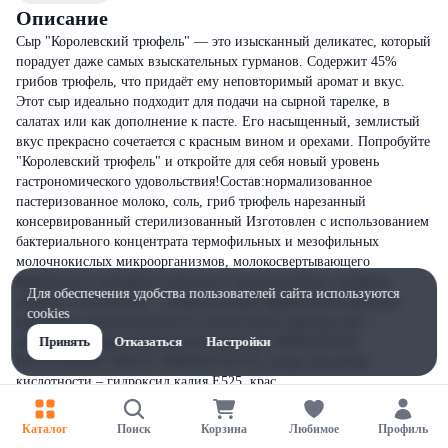
Описание
Сыр "Королевский трюфель" — это изысканный деликатес, который
порадует даже самых взыскательных гурманов. Содержит 45%
грибов трюфель, что придаёт ему неповторимый аромат и вкус.
Этот сыр идеально подходит для подачи на сырной тарелке, в
салатах или как дополнение к пасте. Его насыщенный, землистый
вкус прекрасно сочетается с красным вином и орехами. Попробуйте
"Королевский трюфель" и откройте для себя новый уровень
гастрономического удовольствия!Состав:нормализованное
пастеризованное молоко, соль, гриб трюфель нарезанный
консервированный стерилизованный Изготовлен с использованием
бактериального концентрата термофильных и мезофильных
молочнокислых микроорганизмов, молокосвертывающего
ферментного препарата животного происхождения, пищевых
Для обеспечения удобства пользователей сайта используются
добавок: уплотнитель – хлорид кальция, ферментный препарат
cookies
животного происхождения на основе белка куриных яиц –
лизоцим, добавки комплексной пищевой «КРАСИТЕЛЬ
Принять
Отказаться
Настройки
ИСТЕЛАТОН. 6203.01 АННАТО WS 01» (вода, регулятор
кислотности – гидроксид калия Е525, крас
Каталог
Поиск
Корзина
Любимое
Профиль