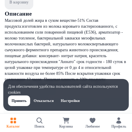
В корзину
Описание
Массовой долей жира в сухом веществе-51% Состав
продукта:изготовлен из молока коровьего пастеризованного, с
использованием соли поваренной пищевой (Е536), арматизатор -
молоко топленое, бактериальной закваски мезофильных
молочнокислых бактерий, натурального молокосвертывающего
сычужного ферментного препарата животного происхождения;
пищевые добавки: консервант- нитрат натрия, краситель
натурального происхождения "Аннато" срок годности - 180 суток в
целой упаковке при температуре от 0 до 4 и относительной
влажности воздуха не более 85% После вскрытия упаковки срок
реализации 12 часов. Пищевая ценнсть в 100г продукта:
белки-25г,жиры - 24,8г. Энергетическая ценность 323 ккал.
Для обеспечения удобства пользователей сайта используются
cookies
Принять
Отказаться
Настройки
Каталог
Поиск
Корзина
Любимое
Профиль