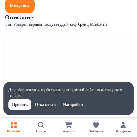
В корзину
Описание
Тип товара твердый, полутвердый сыр бренд Mlekovita
Для обеспечения удобства пользователей сайта используются
cookies
Принять
Отказаться
Настройки
Характеристики
Каталог
Поиск
Корзина
Любимое
Профиль
Ширина, мм