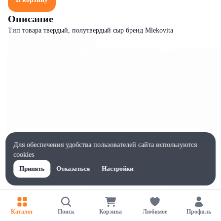
Описание
Тип товара твердый, полутвердый сыр бренд Mlekovita
Для обеспечения удобства пользователей сайта используются
cookies
Принять
Отказаться
Настройки
Характеристики
Ширина, мм
Каталог
Поиск
Корзина
Любимое
Профиль
75