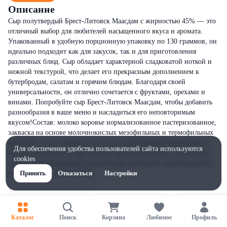
Описание
Сыр полутвердый Брест-Литовск Маасдам с жирностью 45% — это
отличный выбор для любителей насыщенного вкуса и аромата.
Упакованный в удобную порционную упаковку по 130 граммов, он
идеально подходит как для закусок, так и для приготовления
различных блюд. Сыр обладает характерной сладковатой ноткой и
нежной текстурой, что делает его прекрасным дополнением к
бутербродам, салатам и горячим блюдам. Благодаря своей
универсальности, он отлично сочетается с фруктами, орехами и
винами. Попробуйте сыр Брест-Литовск Маасдам, чтобы добавить
разнообразия в ваше меню и насладиться его неповторимым
вкусом!Состав: молоко коровье нормализованное пастеризованное,
закваска на основе молочнокислых мезофильных и термофильных
бактерий, соль (содержит агент антислеживающий ферроцианид
Для обеспечения удобства пользователей сайта используются
калия), консервант нитрат натрия, краситель аннато, уплотнитель
cookies
хлорид кальция,ферментный препарат животного происхождения:
пепсин, химозин. Без ГМО.
Принять
Отказаться
Настройки
Каталог
Поиск
Корзина
Любимое
Профиль