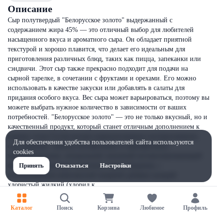
Описание
Сыр полутвердый "Белорусское золото" выдержанный с
содержанием жира 45% — это отличный выбор для любителей
насыщенного вкуса и ароматного сыра. Он обладает приятной
текстурой и хорошо плавится, что делает его идеальным для
приготовления различных блюд, таких как пицца, запеканки или
сэндвичи. Этот сыр также прекрасно подходит для подачи на
сырной тарелке, в сочетании с фруктами и орехами. Его можно
использовать в качестве закуски или добавлять в салаты для
придания особого вкуса. Вес сыра может варьироваться, поэтому вы
можете выбрать нужное количество в зависимости от ваших
потребностей. "Белорусское золото" — это не только вкусный, но и
качественный продукт, который станет отличным дополнением к
вашему столу.Состав:молоко нормализованное пастеризованное,
Для обеспечения удобства пользователей сайта используются
соль пищевая, закваска мезофильных и термофильных
cookies
микроорганизмов, натуральный сычужный молокосвертывающий
ферментный препарат животного происхождения, с
Принять
Отказаться
Настройки
использованием комплексной пищевой добавки кальций
хлористый жидкий (хлорид к
Каталог
Поиск
Корзина
Любимое
Профиль