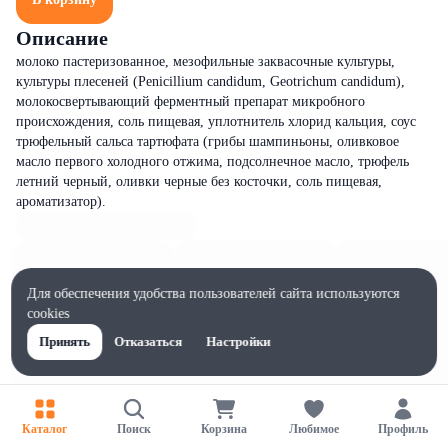
Описание
молоко пастеризованное, мезофильные заквасочные культуры,
культуры плесеней (Penicillium candidum, Geotrichum candidum),
молокосвертывающий ферментный препарат микробного
происхождения, соль пищевая, уплотнитель хлорид кальция, соус
трюфельный сальса тартюфата (грибы шампиньоны, оливковое
масло первого холодного отжима, подсолнечное масло, трюфель
летний черный, оливки черные без косточки, соль пищевая,
ароматизатор).
Для обеспечения удобства пользователей сайта используются
cookies
Принять
Отказаться
Настройки
Каталог
Поиск
Корзина
Любимое
Профиль