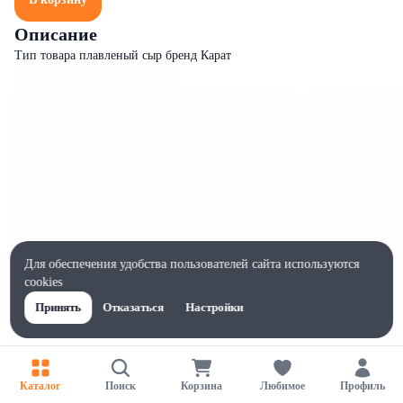
Описание
Тип товара плавленый сыр бренд Карат
Для обеспечения удобства пользователей сайта используются
cookies
Принять
Отказаться
Настройки
Характеристики
Ширина, мм
Каталог
Поиск
Корзина
Любимое
Профиль
90