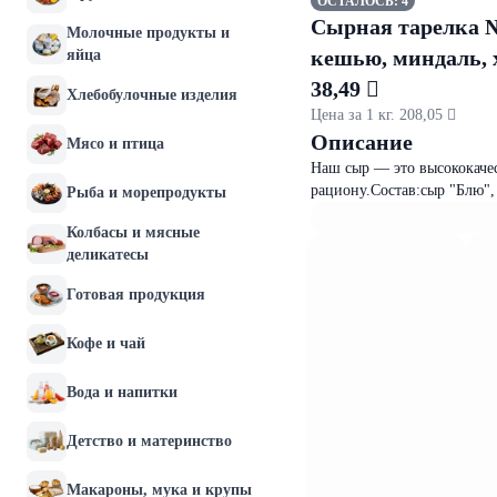
ОСТАЛОСЬ: 4
Сырная тарелка №
Молочные продукты и
кешью, миндаль, х
яйца
38,49 
Хлебобулочные изделия
Цена за 1 кг. 208,05 
Описание
Мясо и птица
Наш сыр — это высококаче
рациону.Состав:сыр "Блю",
Рыба и морепродукты
Колбасы и мясные
деликатесы
Готовая продукция
Кофе и чай
Вода и напитки
Детство и материнство
Макароны, мука и крупы