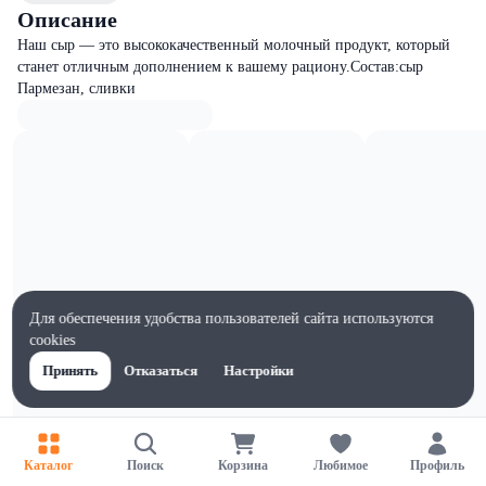
Описание
Наш сыр — это высококачественный молочный продукт, который
станет отличным дополнением к вашему рациону.Состав:сыр
Пармезан, сливки
Для обеспечения удобства пользователей сайта используются
cookies
Принять
Отказаться
Настройки
Характеристики
Каталог
Поиск
Корзина
Любимое
Профиль
Жиры на 100г, г