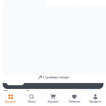
Мягкий сыр
Для обеспечения удобства пользователей сайта используются
cookies
Страница товара
Принять
Отказаться
Настройки
Плавленый сыр
Каталог
Поиск
Корзина
Любимое
Профиль