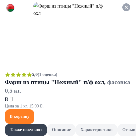
Оформляйте заказ НА
САМОВЫВОЗ и получайте
СКИДКУ 7%
Сыр
Все товары категории
Копченый сыр
Мягкий 
Копченый сыр
5,0
(1 оценка)
Фарш из птицы "Нежный" п/ф охл,
фасовка
0,5 кг.
8 
Цена за 1 кг. 15,99 .
В корзину
Также покупают
Описание
Характеристики
Отзыв