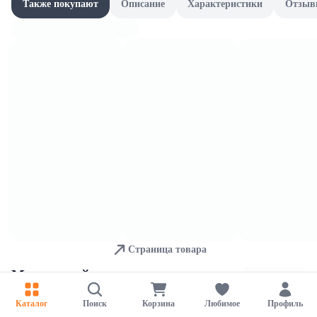
Также покупают
Описание
Характеристики
Отзыв
Гели
Для обеспечения удобства пользователей сайта используются
cookies
Принять
Отказаться
Настройки
Страница товара
Мыло хозяйственное
Каталог
Поиск
Корзина
Любимое
Профиль