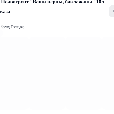
 Почвогрунт "Ваши перцы, баклажаны" 10л
аказа
 бренд Гаспадар