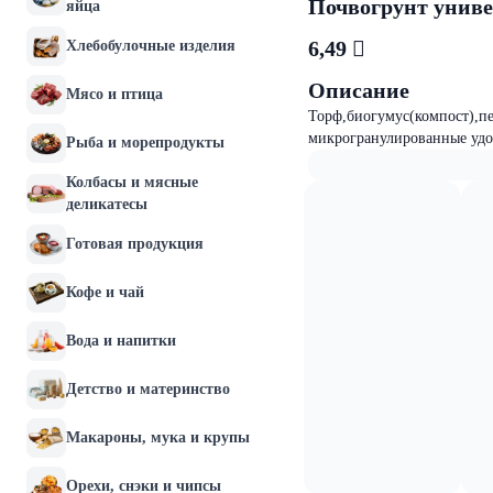
Почвогрунт униве
яйца
6,49 
Хлебобулочные изделия
Описание
Мясо и птица
Торф,биогумус(компост),п
микрогранулированные удо
Рыба и морепродукты
Колбасы и мясные
деликатесы
Готовая продукция
Кофе и чай
Вода и напитки
Детство и материнство
Макароны, мука и крупы
Орехи, снэки и чипсы