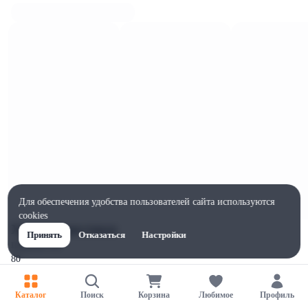
Для обеспечения удобства пользователей сайта используются
cookies
Характеристики
Принять
Отказаться
Настройки
Ширина, мм
80
Высота, мм
150
Каталог
Поиск
Корзина
Любимое
Профиль