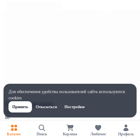
Для обеспечения удобства пользователей сайта используются
cookies
Характеристики
Принять
Отказаться
Настройки
Ширина, мм
80
Высота, мм
150
Каталог
Поиск
Корзина
Любимое
Профиль