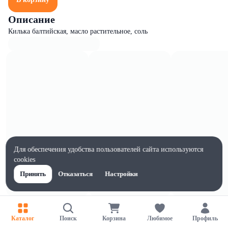
Описание
Килька балтийская, масло растительное, соль
Для обеспечения удобства пользователей сайта используются
cookies
Принять
Отказаться
Настройки
Характеристики
Жиры на 100г, г
Каталог
Поиск
Корзина
Любимое
Профиль
32