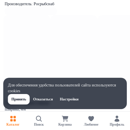
Производитель: Росрыбснаб
Для обеспечения удобства пользователей сайта используются
cookies
Принять
Отказаться
Настройки
Характеристики
Ширина, мм
85
Высота, мм
Каталог
Поиск
Корзина
Любимое
Профиль