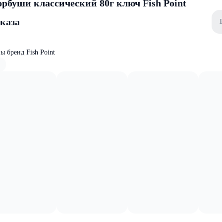
орбуши классический 80г ключ Fish Point
аказа
ы бренд Fish Point