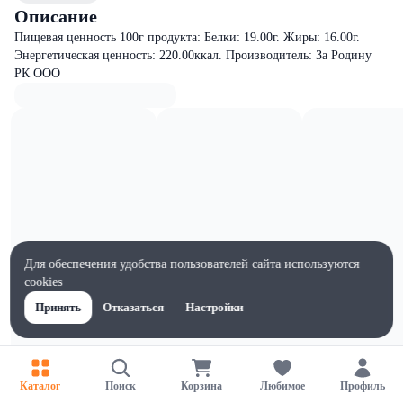
Описание
Пищевая ценность 100г продукта: Белки: 19.00г. Жиры: 16.00г.
Энергетическая ценность: 220.00ккал. Производитель: За Родину
РК ООО
Для обеспечения удобства пользователей сайта используются
cookies
Принять
Отказаться
Настройки
Характеристики
Каталог
Поиск
Корзина
Любимое
Профиль
Жиры на 100г, г