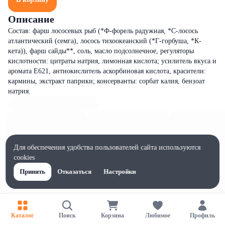
Описание
Состав: фарш лососевых рыб (*Ф-форель радужная, *С-лосось
атлантический (семга), лосось тихоокеанский (*Г-горбуша, *К-
кета)), фарш сайды**, соль, масло подсолнечное, регуляторы
кислотности: цитраты натрия, лимонная кислота; усилитель вкуса и
аромата Е621, антиокислитель аскорбиновая кислота, красители:
кармины, экстракт паприки; консерванты: сорбат калия, бензоат
натрия.
Для обеспечения удобства пользователей сайта используются
cookies
Принять
Отказаться
Настройки
Каталог
Поиск
Корзина
Любимое
Профиль