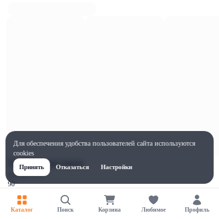
Для обеспечения удобства пользователей сайта используются
cookies
Характеристики
Принять
Отказаться
Настройки
Ширина, мм
90
Высота, мм
60
Каталог
Поиск
Корзина
Любимое
Профиль