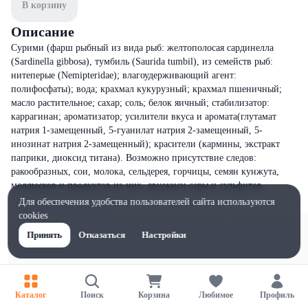
В корзину
Описание
Сурими (фарш рыбный из вида рыб: желтополосая сардинелла
(Sardinella gibbosa), тумбиль (Saurida tumbil), из семейств рыб:
нитеперые (Nemipteridae); влагоудерживающий агент:
полифосфаты); вода; крахмал кукурузный; крахмал пшеничный;
масло растительное; сахар; соль; белок яичный; стабилизатор:
каррагинан; ароматизатор; усилители вкуса и аромата(глутамат
натрия 1-замещенный, 5-гуанилат натрия 2-замещенный, 5-
инозинат натрия 2-замещенный); красители (кармины, экстракт
паприки, диоксид титана). Возможно присутствие следов:
ракообразных, сои, молока, сельдерея, горчицы, семян кунжута,
моллюсков и продуктов из них, двуокиси серы и сульфитов.
Для обеспечения удобства пользователей сайта используются
cookies
Принять
Отказаться
Настройки
Каталог
Поиск
Корзина
Любимое
Профиль