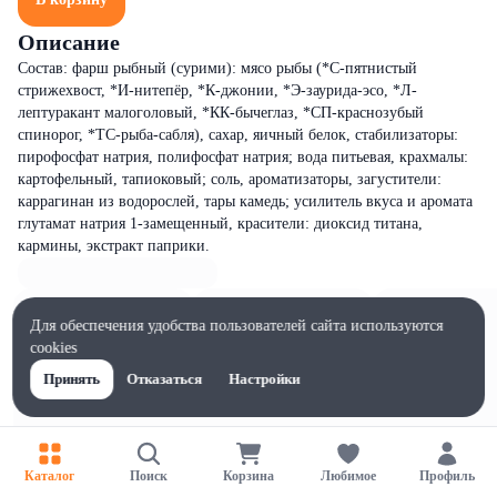
Описание
Состав: фарш рыбный (сурими): мясо рыбы (*С-пятнистый
стрижехвост, *И-нитепёр, *К-джонии, *Э-заурида-эсо, *Л-
лептуракант малоголовый, *КК-бычеглаз, *СП-краснозубый
спинорог, *ТС-рыба-сабля), сахар, яичный белок, стабилизаторы:
пирофосфат натрия, полифосфат натрия; вода питьевая, крахмалы:
картофельный, тапиоковый; соль, ароматизаторы, загустители:
каррагинан из водорослей, тары камедь; усилитель вкуса и аромата
глутамат натрия 1-замещенный, красители: диоксид титана,
кармины, экстракт паприки.
Для обеспечения удобства пользователей сайта используются
cookies
Принять
Отказаться
Настройки
Каталог
Поиск
Корзина
Любимое
Профиль