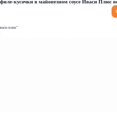
филе-кусочки в майонезном соусе Иваси Плюс ве
васи-плюс"