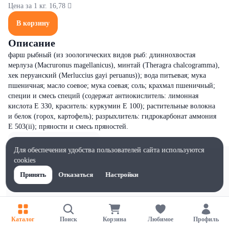
Цена за 1 кг. 16,78 
В корзину
Описание
фарш рыбный (из зоологических видов рыб: длиннохвостая
мерлуза (Macruronus magellanicus), минтай (Theragra chalcogramma),
хек перуанский (Merluccius gayi peruanus)); вода питьевая; мука
пшеничная; масло соевое; мука соевая; соль; крахмал пшеничный;
специи и смесь специй (содержат антиокислитель: лимонная
кислота Е 330, краситель: куркумин Е 100); растительные волокна
и белок (горох, картофель); разрыхлитель: гидрокарбонат аммония
Е 503(ii); пряности и смесь пряностей.
Для обеспечения удобства пользователей сайта используются
cookies
Принять
Отказаться
Настройки
Каталог
Поиск
Корзина
Любимое
Профиль