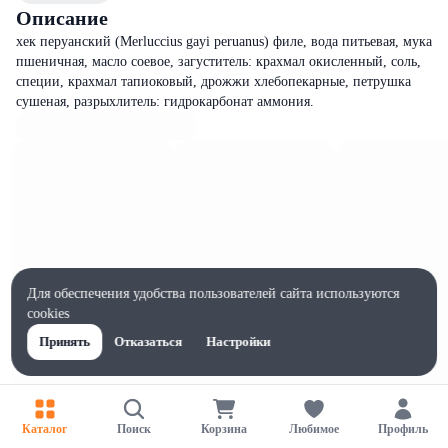
Описание
хек перуанский (Merluccius gayi peruanus) филе, вода питьевая, мука
пшеничная, масло соевое, загуститель: крахмал окисленный, соль,
специи, крахмал тапиоковый, дрожжи хлебопекарные, петрушка
сушеная, разрыхлитель: гидрокарбонат аммония.
Для обеспечения удобства пользователей сайта используются
cookies
Принять
Отказаться
Настройки
Каталог
Поиск
Корзина
Любимое
Профиль
Характеристики