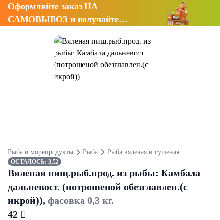
Оформляйте заказ НА
САМОВЫВОЗ и получайте
СКИДКУ 7%
Рыба и морепродукты
Рыба
Рыба вяленая и сушеная
ОСТАЛОСЬ: 3,52
Вяленая пищ.рыб.прод. из рыбы: Камбала
дальневост. (потрошеной обезглавлен.(с
икрой)),
фасовка 0,3 кг.
42 