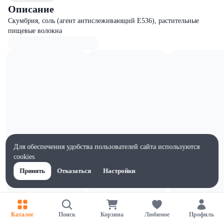
Описание
Скумбрия, соль (агент антислеживающий Е536), растительные
пищевые волокна
Для обеспечения удобства пользователей сайта используются
cookies
Принять
Отказаться
Настройки
Характеристики
Ширина, мм
Каталог
Поиск
Корзина
Любимое
Профиль
140