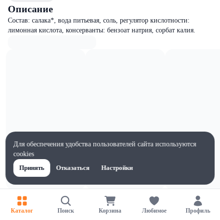
Описание
Состав: салака*, вода питьевая, соль, регулятор кислотности:
лимонная кислота, консерванты: бензоат натрия, сорбат калия.
Для обеспечения удобства пользователей сайта используются
cookies
Принять
Отказаться
Настройки
Характеристики
Ширина, мм
Каталог
Поиск
Корзина
Любимое
Профиль
1