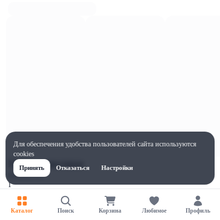
Для обеспечения удобства пользователей сайта используются
cookies
Характеристики
Принять
Отказаться
Настройки
Ширина, мм
1
Высота, мм
1
Каталог
Поиск
Корзина
Любимое
Профиль