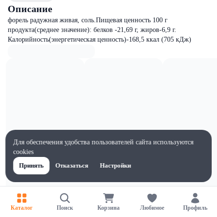
Описание
форель радужная живая, соль.Пищевая ценность 100 г
продукта(среднее значение): белков -21,69 г, жиров-6,9 г.
Калорийность(энергетическая ценность)-168,5 ккал (705 кДж)
Для обеспечения удобства пользователей сайта используются
cookies
Принять
Отказаться
Настройки
Характеристики
Каталог
Поиск
Корзина
Любимое
Профиль
Ширина, мм