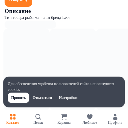
Описание
Тип товара рыба копченая бренд Leor
Для обеспечения удобства пользователей сайта используются
cookies
Принять
Отказаться
Настройки
Характеристики
Ширина, мм
Каталог
Поиск
Корзина
Любимое
Профиль
140