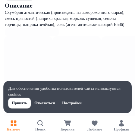
Описание
Скумбрия атлантическая (произведена из замороженного сырья),
смесь пряностей (паприка красная, морковь сушеная, семена
горчицы, паприка зелёная), соль (агент антислеживающий Е536)
Для обеспечения удобства пользователей сайта используются
cookies
Принять
Отказаться
Настройки
Характеристики
Каталог
Поиск
Корзина
Любимое
Профиль
Ширина, мм