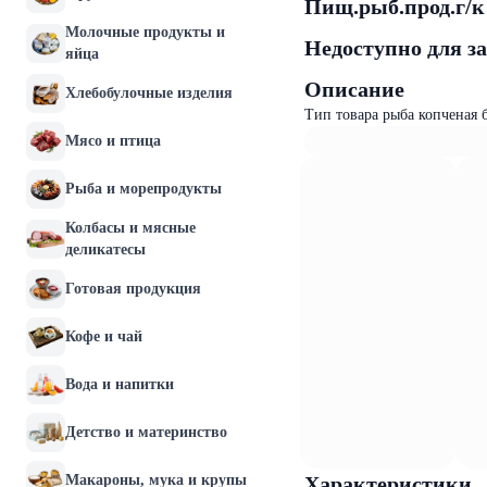
Пищ.рыб.прод.г/к 
Молочные продукты и
Недоступно для з
яйца
Описание
Хлебобулочные изделия
Тип товара рыба копченая 
Мясо и птица
Рыба и морепродукты
Колбасы и мясные
деликатесы
Готовая продукция
Кофе и чай
Вода и напитки
Детство и материнство
Макароны, мука и крупы
Характеристики