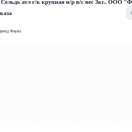
Сельдь атл г/к крупная н/р в/с вес 3кг.. ООО "
аказа
бренд Фауна