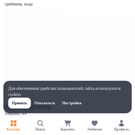
гребешок, вода
Для обеспечения удобства пользователей сайта используются
cookies
Принять
Отказаться
Настройки
Характеристики
Ширина, мм
200
Высота, мм
Каталог
Поиск
Корзина
Любимое
Профиль