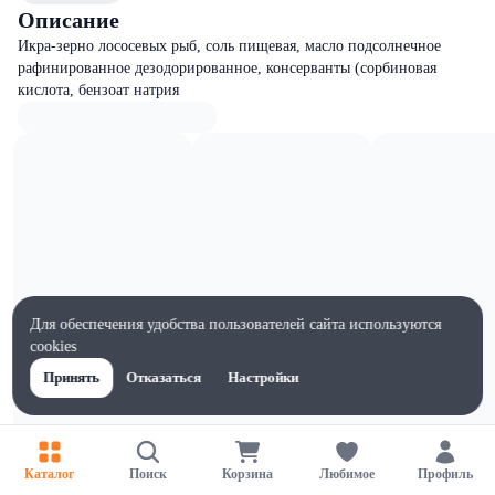
Описание
Икра-зерно лососевых рыб, соль пищевая, масло подсолнечное
рафинированное дезодорированное, консерванты (сорбиновая
кислота, бензоат натрия
Для обеспечения удобства пользователей сайта используются
cookies
Принять
Отказаться
Настройки
Характеристики
Каталог
Поиск
Корзина
Любимое
Профиль
Ширина, мм